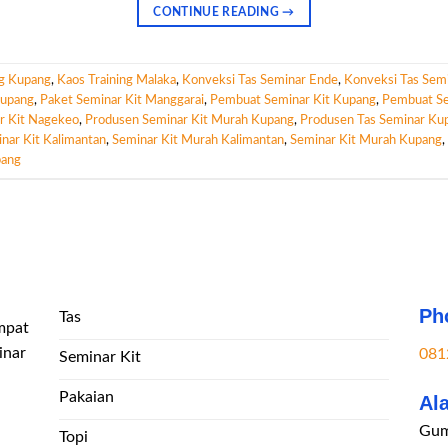
CONTINUE READING
→
ng Kupang
,
Kaos Training Malaka
,
Konveksi Tas Seminar Ende
,
Konveksi Tas Sem
Kupang
,
Paket Seminar Kit Manggarai
,
Pembuat Seminar Kit Kupang
,
Pembuat Se
r Kit Nagekeo
,
Produsen Seminar Kit Murah Kupang
,
Produsen Tas Seminar Ku
nar Kit Kalimantan
,
Seminar Kit Murah Kalimantan
,
Seminar Kit Murah Kupang
,
pang
Ph
Tas
mpat
inar
081
Seminar Kit
Pakaian
Al
Gum
Topi