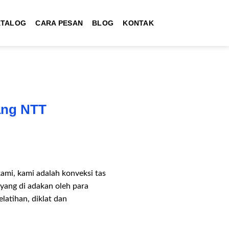
ATALOG
CARA PESAN
BLOG
KONTAK
ang NTT
mi, kami adalah konveksi tas
 yang di adakan oleh para
atihan, diklat dan