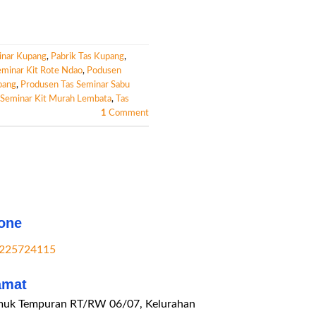
inar Kupang
,
Pabrik Tas Kupang
,
minar Kit Rote Ndao
,
Podusen
pang
,
Produsen Tas Seminar Sabu
Seminar Kit Murah Lembata
,
Tas
1
Comment
one
225724115
amat
uk Tempuran RT/RW 06/07, Kelurahan