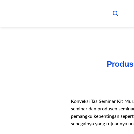
Skip
to
content
Produs
Konveksi Tas Seminar Kit Mur
seminar dan produsen seminar 
pemangku kepentingan seperti
sebegainya yang tujuannya un