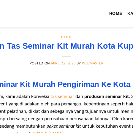
HOME
K
BLOG
n Tas Seminar Kit Murah Kota Ku
POSTED ON
APRIL 12, 2023
BY
WEBMASTER
minar Kit Murah Pengiriman Ke Kot
mi, kami adalah konveksi
tas seminar
dan
produsen seminar kit
.
event yang di adakan oleh para pemangku kepentingan seperti h
vent pelatihan, diklat dan sebegainya yang tujuannya untuk me
pu bersaing dengan perusahaan perusahaan lainnya. Oleh karena 
ut sedang membutuhkan
paket seminar kit
untuk kebutuhan event 