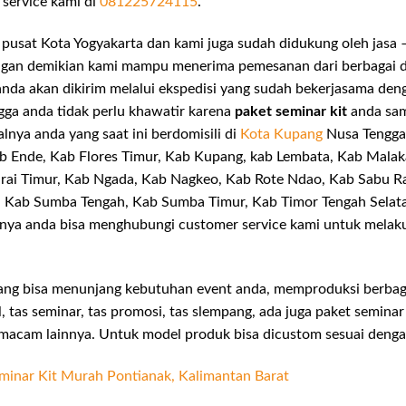
service kami di
081225724115
.
pusat Kota Yogyakarta dan kami juga sudah didukung oleh jasa –
ngan demikian kami mampu menerima pemesanan dari berbagai d
anda akan dikirim melalui ekspedisi yang sudah bekerjasama de
ngga anda tidak perlu khawatir karena
paket seminar kit
anda sam
lnya anda yang saat ini berdomisili di
Kota Kupang
Nusa Tengga
Kab Ende, Kab Flores Timur, Kab Kupang, kab Lembata, Kab Mala
rai Timur, Kab Ngada, Kab Nagkeo, Kab Rote Ndao, Kab Sabu Ra
, Kab Sumba Tengah, Kab Sumba Timur, Kab Timor Tengah Selat
rnya anda bisa menghubungi customer service kami untuk melak
ng bisa menunjang kebutuhan event anda, memproduksi berb
, tas seminar, tas promosi, tas slempang, ada juga paket seminar
n macam lainnya. Untuk model produk bisa dicustom sesuai deng
minar Kit Murah Pontianak, Kalimantan Barat