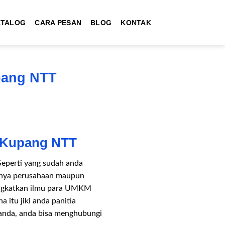
ATALOG
CARA PESAN
BLOG
KONTAK
pang NTT
a Kupang NTT
 Seperti yang sudah anda
alnya perusahaan maupun
ningkatkan ilmu para UMKM
itu jiki anda panitia
anda, anda bisa menghubungi