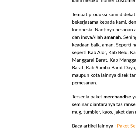
kami melakui nomer customer 
Tempat produksi kami didekat 
bekerjasama kepada kami, de
Indonesia. Nantinya pesanan 
dan insyaAllah
amanah
. Sehi
keadaan baik, aman. Seperti ha
seperti Kab Alor, Kab Belu, 
Manggarai Barat, Kab Mangga
Barat, Kab Sumba Barat Daya
maupun kota lainnya disekita
pemesanan.
Tersedia paket
merchandise
ya
seminar diantaranya tas ransel
mug, tumbler, kaos, jaket da
Baca artikel lainnya :
Paket Se