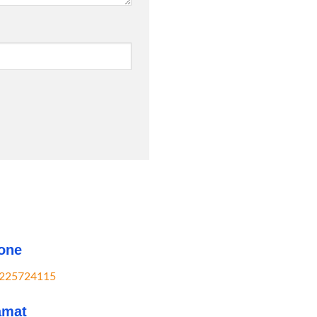
one
225724115
amat