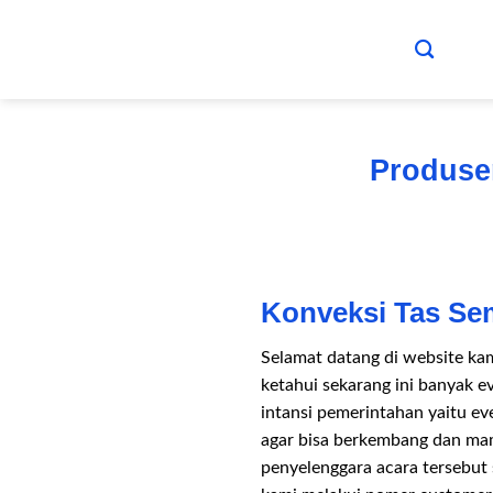
Skip
to
content
Produse
Konveksi Tas Se
Selamat datang di website ka
ketahui sekarang ini banyak 
intansi pemerintahan yaitu e
agar bisa berkembang dan mam
penyelenggara acara terseb