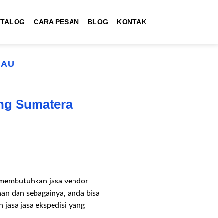
ATALOG
CARA PESAN
BLOG
KONTAK
GAU
ng Sumatera
 membutuhkan jasa vendor
han dan sebagainya, anda bisa
jasa jasa ekspedisi yang