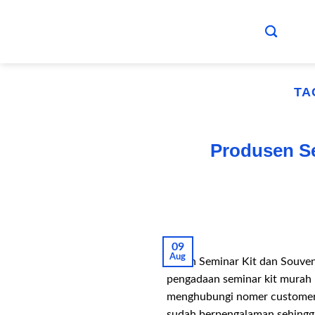
Skip
to
content
TA
Produsen S
09
Aug
Pesan Seminar Kit dan Souve
pengadaan seminar kit murah b
menghubungi nomer customer s
sudah berpengalaman sehing