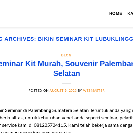
HOME
K
G ARCHIVES:
BIKIN SEMINAR KIT LUBUKLING
BLOG
eminar Kit Murah, Souvenir Palemba
Selatan
POSTED ON
AUGUST 9, 2023
BY
WEBMASTER
nir Seminar di Palembang Sumatera Selatan Teruntuk anda yang
erkualitas, untuk kebutuhan venet anda seperti seminar, pelati
ervice kami di 081225724115. Kami telah bekerja sama dengan 
ga mampu menerima pemesanan tas.