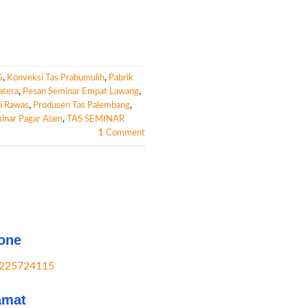
G
,
Konveksi Tas Prabumulih
,
Pabrik
atera
,
Pesan Seminar Empat Lawang
,
i Rawas
,
Produsen Tas Palembang
,
inar Pagar Alam
,
TAS SEMINAR
1
Comment
one
225724115
amat