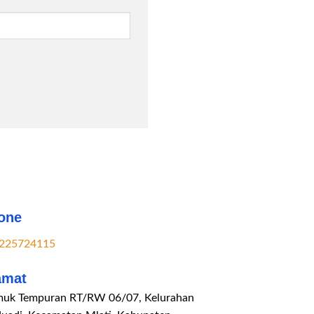
one
225724115
amat
uk Tempuran RT/RW 06/07, Kelurahan