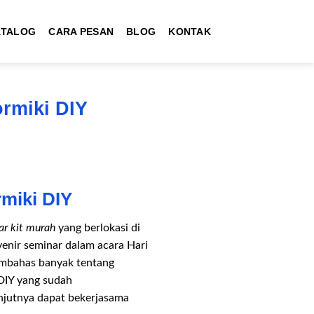
ATALOG
CARA PESAN
BLOG
KONTAK
rmiki DIY
miki DIY
ar kit murah
yang berlokasi di
enir seminar dalam acara Hari
membahas banyak tentang
 DIY yang sudah
njutnya dapat bekerjasama