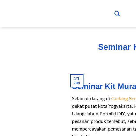
Skip
to
content
Seminar 
21
Jun
Seminar Kit Mur
Selamat datang di
Gudang Sem
dekat pusat kota Yogyakarta.
Ulang Tahun Pormiki DIY, yai
pesanan produk tersebut, se
mempercayakan pemesanan tas