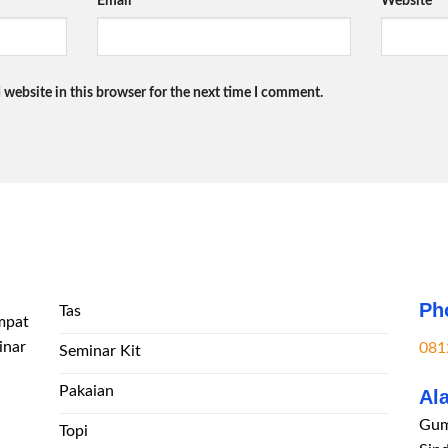
Email
*
Website
 website in this browser for the next time I comment.
Ph
Tas
mpat
inar
081
Seminar Kit
Pakaian
Al
Gum
Topi