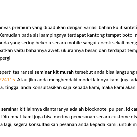
kanvas premium yang dipadukan dengan variasi bahan kulit sint
 Kemudian pada sisi sampingnya terdapat kantong tempat botol
anda yang sering bekerja secara mobile sangat cocok sekali meng
atkan yaitu bahannya awet, ukurannya besar, dan terdapat te
pergi.
perti tas ransel
seminar kit murah
tersebut anda bisa langsun
724115
. Atau jika anda menghendaki model lainnya kami juga 
sa, tinggal anda konsultasikan saja kepada kami, maka kami akan
 seminar kit
lainnya diantaranya adalah blocknote, pulpen, id car
a. Ditempat kami juga bisa merima pemesanan secara custome di
a lagi, segera konsultasikan pesanan anda kepada kami, untuk m