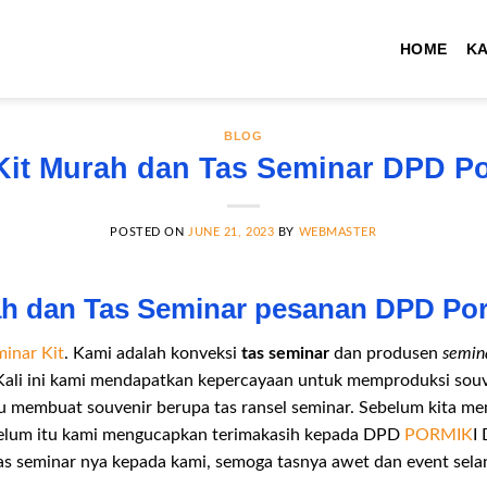
HOME
K
BLOG
Kit Murah dan Tas Seminar DPD Po
POSTED ON
JUNE 21, 2023
BY
WEBMASTER
ah dan Tas Seminar pesanan DPD Por
inar Kit
. Kami adalah konveksi
tas seminar
dan produsen
semin
 Kali ini kami mendapatkan kepercayaan untuk memproduksi souv
tu membuat souvenir berupa tas ransel seminar. Sebelum kita 
belum itu kami mengucapkan terimakasih kepada DPD
PORMIK
I
 seminar nya kepada kami, semoga tasnya awet dan event sela