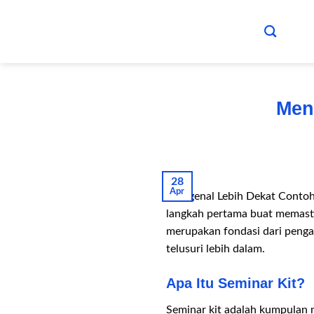
Skip
to
content
Men
28
Apr
Mengenal Lebih Dekat Contoh
langkah pertama buat memasti
merupakan fondasi dari penga
telusuri lebih dalam.
Apa Itu Seminar Kit?
Seminar kit adalah kumpulan 