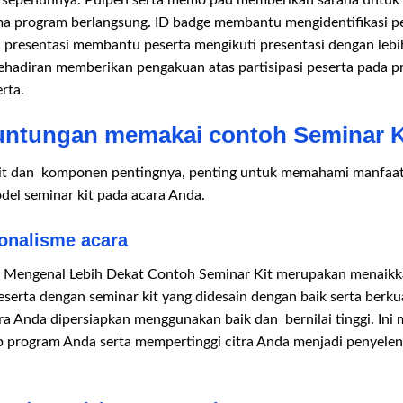
sepenuhnya. Pulpen serta memo pad memberikan sarana untuk me
ma program berlangsung. ID badge membantu mengidentifikasi pes
i presentasi membantu peserta mengikuti presentasi dengan leb
kehadiran memberikan pengakuan atas partisipasi peserta pada p
rta.
euntungan memakai contoh Seminar K
 kit dan komponen pentingnya, penting untuk memahami manfaa
el seminar kit pada acara Anda.
onalisme acara
i Mengenal Lebih Dekat Contoh Seminar Kit merupakan menaikk
rta dengan seminar kit yang didesain dengan baik serta berkual
 Anda dipersiapkan menggunakan baik dan bernilai tinggi. In
 program Anda serta mempertinggi citra Anda menjadi penyele