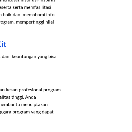
ncatat inspirasi-inspirasi
erta serta memfasilitasi
ih baik dan memahami info
rogram, mempertinggi nilai
it
t dan keuntungan yang bisa
an kesan profesional program
itas tinggi, Anda
i membantu menciptakan
nggara program yang dapat