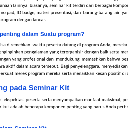
aan lainnya. biasanya, seminar kit terdiri dari berbagai kompo
o pad, ID badge, materi presentasi, dan barang-barang lain ya
program dengan lancar.
penting dalam Suatu program?
 bisa diremehkan. waktu peserta datang di program Anda, mereka
enginginkan pengalaman yang terorganisir dengan baik serta me
ngan yang profesional dan mendukung, memastikan bahwa peser
ara aktif dalam acara tersebut. Bagi penyelenggara, menyediakan
rkuat merek program mereka serta menaikkan kesan positif di a
g pada Seminar Kit
hi ekspektasi peserta serta menyampaikan manfaat maksimal, 
ikut adalah beberapa komponen penting yang harus Anda perti