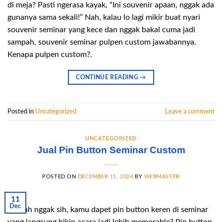
di meja? Pasti ngerasa kayak, “Ini souvenir apaan, nggak ada
gunanya sama sekali!” Nah, kalau lo lagi mikir buat nyari
souvenir seminar yang kece dan nggak bakal cuma jadi
sampah, souvenir seminar pulpen custom jawabannya.
Kenapa pulpen custom?.
CONTINUE READING
→
Posted in
Uncategorized
Leave a comment
UNCATEGORIZED
Jual Pin Button Seminar Custom
POSTED ON
DECEMBER 11, 2024
BY
WEBMASTER
11
Dec
Pernah nggak sih, kamu dapet pin button keren di seminar
yang langsung bikin acara jadi lebih memorable? Pin button