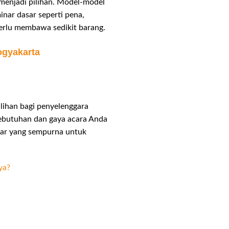
 menjadi pilihan. Model-model
nar dasar seperti pena,
perlu membawa sedikit barang.
ogyakarta
lihan bagi penyelenggara
kebutuhan dan gaya acara Anda
nar yang sempurna untuk
ya?