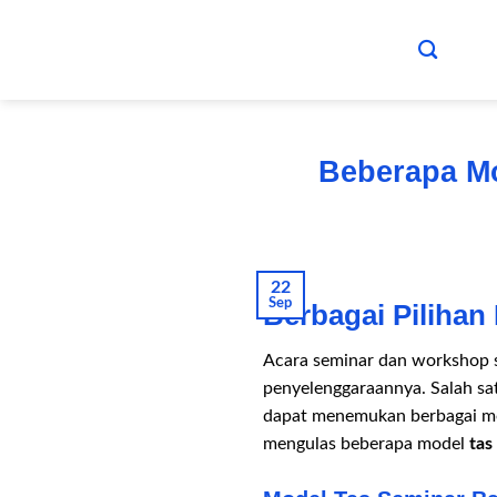
Skip
to
content
Beberapa Mo
22
Sep
Berbagai Pilihan
Acara seminar dan workshop s
penyelenggaraannya. Salah sa
dapat menemukan berbagai mode
mengulas beberapa model
tas