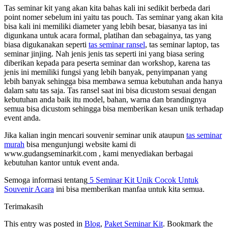
Tas seminar kit yang akan kita bahas kali ini sedikit berbeda dari
point nomer sebelum ini yaitu tas pouch. Tas seminar yang akan kita
bisa kali ini memiliki diameter yang lebih besar, biasanya tas ini
digunkana untuk acara formal, platihan dan sebagainya, tas yang
biasa digukanakan seperti
tas seminar ransel
, tas seminar laptop, tas
seminar jinjing. Nah jenis jenis tas seperti ini yang biasa sering
diberikan kepada para peserta seminar dan workshop, karena tas
jenis ini memiliki fungsi yang lebih banyak, penyimpanan yang
lebih banyak sehingga bisa membawa semua kebutuhan anda hanya
dalam satu tas saja. Tas ransel saat ini bisa dicustom sesuai dengan
kebutuhan anda baik itu model, bahan, warna dan brandingnya
semua bisa dicustom sehingga bisa memberikan kesan unik terhadap
event anda.
Jika kalian ingin mencari souvenir seminar unik ataupun
tas seminar
murah
bisa mengunjungi website kami di
www.gudangseminarkit.com , kami menyediakan berbagai
kebutuhan kantor untuk event anda.
Semoga informasi tentang
5 Seminar Kit Unik Cocok Untuk
Souvenir Acara
ini bisa memberikan manfaa untuk kita semua.
Terimakasih
This entry was posted in
Blog
,
Paket Seminar Kit
. Bookmark the