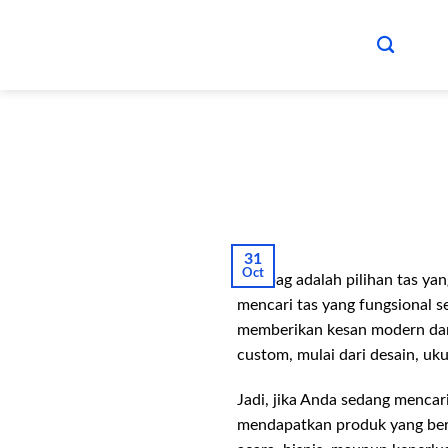
Skip
to
content
31
Oct
Totebag adalah pilihan tas ya
mencari tas yang fungsional se
memberikan kesan modern dan
custom, mulai dari desain, uk
Jadi, jika Anda sedang mencar
mendapatkan produk yang berk