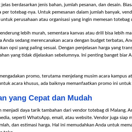
jelas berdasarkan jenis bahan, jumlah pesanan, dan desain. Bia
a per totebag-nya. Untuk pemesanan dalam jumlah banyak, vend
 untuk perusahaan atau organisasi yang ingin memesan totebag 
derung lebih murah, sementara kanvas atau drill bisa lebih ma
ika Anda sedang merencanakan acara dengan budget terbatas, And
n opsi yang paling sesuai. Dengan penjelasan harga yang tran
han yang tidak dijelaskan sebelumnya. Ini penting banget biar
 mengadakan promo, terutama menjelang musim acara kampus atau
tuk acara khusus, ada baiknya memanfaatkan promo ini untuk 
an yang Cepat dan Mudah
menjadi daya tarik tambahan dari vendor totebag di Malang. A
dia, seperti WhatsApp, email, atau website. Vendor juga siap m
umlah, dan estimasi harga. Hal ini memudahkan Anda untuk mem