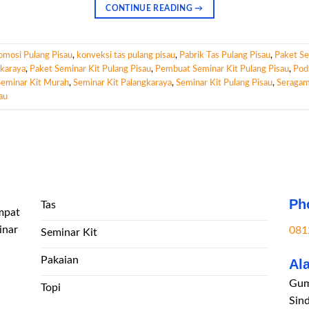
CONTINUE READING
→
omosi Pulang Pisau
,
konveksi tas pulang pisau
,
Pabrik Tas Pulang Pisau
,
Paket Se
gkaraya
,
Paket Seminar Kit Pulang Pisau
,
Pembuat Seminar Kit Pulang Pisau
,
Pod
Seminar Kit Murah
,
Seminar Kit Palangkaraya
,
Seminar Kit Pulang Pisau
,
Seragam
au
Ph
Tas
mpat
inar
081
Seminar Kit
Pakaian
Al
Gum
Topi
Sin