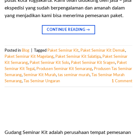
pusat kota Yogyakarta. Kami telah didukung oleh jasa – jasa
ekspedisi yang sudah berpengalaman dan amanah dalam
yang menjadikan kami bisa menerima pemesanan paket.
CONTINUE READING
→
Posted in
Blog
|
Tagged
Paket Seminar Kit
,
Paket Seminar Kit Demak
,
Paket Seminar Kit Magelang
,
Paket Seminar Kit Salatiga
,
Paket Seminar
Kit Semarang
,
Paket Seminar Kit Solo
,
Paket Seminar Kit Sragen
,
Paket
Seminar Kit Tegal
,
Produsen Seminar Kit Semarang
,
Produsen Tas Seminar
Semarang
,
Seminar Kit Murah
,
tas seminar murah
,
Tas Seminar Murah
Semarang
,
Tas Seminar Ungaran
1
Comment
Gudang Seminar Kit adalah perusahaan tempat pemesanan