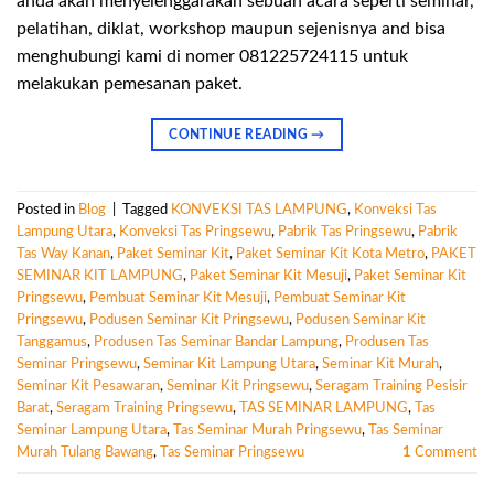
anda akan menyelenggarakan sebuah acara seperti seminar,
pelatihan, diklat, workshop maupun sejenisnya and bisa
menghubungi kami di nomer 081225724115 untuk
melakukan pemesanan paket.
CONTINUE READING
→
Posted in
Blog
|
Tagged
KONVEKSI TAS LAMPUNG
,
Konveksi Tas
Lampung Utara
,
Konveksi Tas Pringsewu
,
Pabrik Tas Pringsewu
,
Pabrik
Tas Way Kanan
,
Paket Seminar Kit
,
Paket Seminar Kit Kota Metro
,
PAKET
SEMINAR KIT LAMPUNG
,
Paket Seminar Kit Mesuji
,
Paket Seminar Kit
Pringsewu
,
Pembuat Seminar Kit Mesuji
,
Pembuat Seminar Kit
Pringsewu
,
Podusen Seminar Kit Pringsewu
,
Podusen Seminar Kit
Tanggamus
,
Produsen Tas Seminar Bandar Lampung
,
Produsen Tas
Seminar Pringsewu
,
Seminar Kit Lampung Utara
,
Seminar Kit Murah
,
Seminar Kit Pesawaran
,
Seminar Kit Pringsewu
,
Seragam Training Pesisir
Barat
,
Seragam Training Pringsewu
,
TAS SEMINAR LAMPUNG
,
Tas
Seminar Lampung Utara
,
Tas Seminar Murah Pringsewu
,
Tas Seminar
Murah Tulang Bawang
,
Tas Seminar Pringsewu
1
Comment