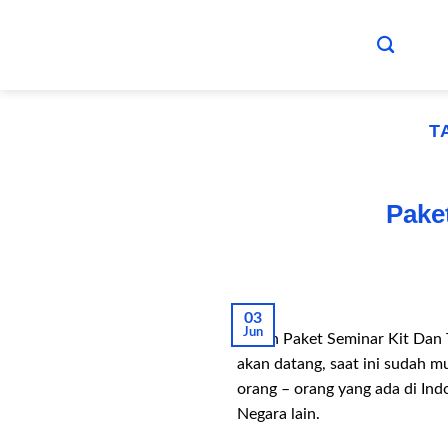
Skip
to
content
T
Pake
03
Jun
Pesan Paket Seminar Kit Dan 
akan datang, saat ini sudah m
orang – orang yang ada di In
Negara lain.