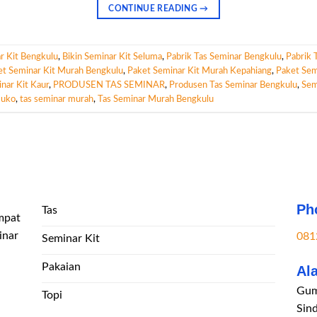
CONTINUE READING
→
r Kit Bengkulu
,
Bikin Seminar Kit Seluma
,
Pabrik Tas Seminar Bengkulu
,
Pabrik 
et Seminar Kit Murah Bengkulu
,
Paket Seminar Kit Murah Kepahiang
,
Paket Sem
nar Kit Kaur
,
PRODUSEN TAS SEMINAR
,
Produsen Tas Seminar Bengkulu
,
Sem
muko
,
tas seminar murah
,
Tas Seminar Murah Bengkulu
Ph
Tas
mpat
inar
081
Seminar Kit
Pakaian
Al
Gum
Topi
Sin