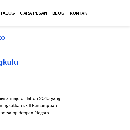
ATALOG
CARA PESAN
BLOG
KONTAK
KO
gkulu
esia maju di Tahun 2045 yang
meningkatkan skill kemampuan
 bersaing dengan Negara