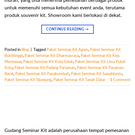
murah, yang bisa menerima pemesanan berbagai produk
untuk memenuhi semua kebutuhan event anda, terutama
produk souvenir kit. Showroom kami berlokasi di dekat.
CONTINUE READING
→
Posted in
Blog
|
Tagged
Paket Seminar Kit Agam
,
Paket Seminar Kit
Bukittinggi
,
Paket Seminar Kit Dharmasraya
,
Paket Seminar Kit Kep.
Mentawai
,
Paket Seminar Kit Kota Solok
,
Paket Seminar Kit Lima Puluh
Kota
,
Paket Seminar Kit Padang Pariaman
,
Paket Seminar Kit Pasaman
Barat
,
Paket Seminar Kit Payakumbuh
,
Paket Seminar Kit Sawahlunto
,
Paket Seminar Kit Sijunjung
,
Paket Seminar Kit Tanah Datar
1
Comment
Gudang Seminar Kit adalah perusahaan tempat pemesanan