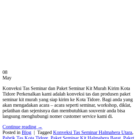
08
May
Konveksi Tas Seminar dan Paket Seminar Kit Murah Kirim Kota
Tidore Perkenalkan kami adalah konveksi tas dan produsen paket
seminar kit murah yang siap kirim ke Kota Tidore. Bagi anda yang
akan mengadakan acara – acara seperti seminar, workshop, diklat,
pelatihan dan sejenisnya dan membutuhkan souvenir anda bisa
langsung menghubungi nomer customer service kami di.
Continue reading
→
Posted in
Blog
|
Tagged
Konveksi Tas Seminar Halmahera Utara
,
Pabrik Tas Kota Tidore
,
Paket Seminar Kit Halmahera Barat
,
Paket