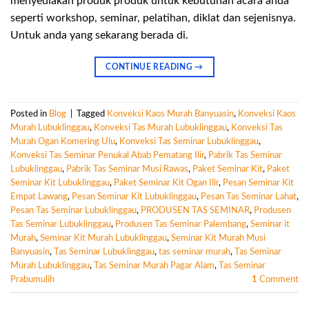
menyediakan produk produk untuk kebutuhan acara anda
seperti workshop, seminar, pelatihan, diklat dan sejenisnya.
Untuk anda yang sekarang berada di.
CONTINUE READING
→
Posted in
Blog
|
Tagged
Konveksi Kaos Murah Banyuasin
,
Konveksi Kaos
Murah Lubuklinggau
,
Konveksi Tas Murah Lubuklinggau
,
Konveksi Tas
Murah Ogan Komering Ulu
,
Konveksi Tas Seminar Lubuklinggau
,
Konveksi Tas Seminar Penukal Abab Pematang Ilir
,
Pabrik Tas Seminar
Lubuklinggau
,
Pabrik Tas Seminar Musi Rawas
,
Paket Seminar Kit
,
Paket
Seminar Kit Lubuklinggau
,
Paket Seminar Kit Ogan Ilir
,
Pesan Seminar Kit
Empat Lawang
,
Pesan Seminar Kit Lubuklinggau
,
Pesan Tas Seminar Lahat
,
Pesan Tas Seminar Lubuklinggau
,
PRODUSEN TAS SEMINAR
,
Produsen
Tas Seminar Lubuklinggau
,
Produsen Tas Seminar Palembang
,
Seminar it
Murah
,
Seminar Kit Murah Lubuklinggau
,
Seminar Kit Murah Musi
Banyuasin
,
Tas Seminar Lubuklinggau
,
tas seminar murah
,
Tas Seminar
Murah Lubuklinggau
,
Tas Seminar Murah Pagar Alam
,
Tas Seminar
Prabumulih
1
Comment