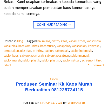
Bekasi. Kami ucapkan terimakasih kepada komunitas yang
sudah mempercayakan pembuatan kaos komunitasnya
kepada kami, semoga.
CONTINUE READING
→
Posted in
Blog
|
Tagged
bikinkaos
,
distro
,
kaos
,
kaoscustom
,
kaosdistro
,
kaoskelas
,
kaoskomunitas
,
kaosmurah
,
kaospolos
,
kaossablon
,
konveksi
,
percetakan
,
plastisol
,
printing
,
sablon
,
sablonbaju
,
sablonindonesia
,
sablonkaos
,
sablonkaosmurah
,
sablonkaossatuan
,
sablonmanual
,
sablonmurah
,
sablonplastik
,
sablonplastisol
,
sablonsatuan
,
screenprinting
,
tshirt
1
Comment
BLOG
Produsen Seminar Kit Kaos Murah
Berkualitas 081225724115
POSTED ON
MARCH 11, 2023
BY
WEBMASTER