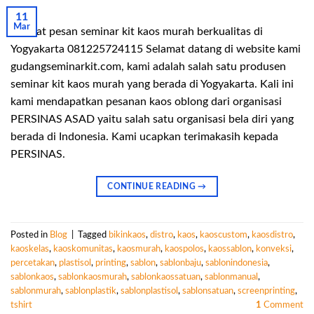
11
Mar
Tempat pesan seminar kit kaos murah berkualitas di
Yogyakarta 081225724115 Selamat datang di website kami
gudangseminarkit.com, kami adalah salah satu produsen
seminar kit kaos murah yang berada di Yogyakarta. Kali ini
kami mendapatkan pesanan kaos oblong dari organisasi
PERSINAS ASAD yaitu salah satu organisasi bela diri yang
berada di Indonesia. Kami ucapkan terimakasih kepada
PERSINAS.
CONTINUE READING
→
Posted in
Blog
|
Tagged
bikinkaos
,
distro
,
kaos
,
kaoscustom
,
kaosdistro
,
kaoskelas
,
kaoskomunitas
,
kaosmurah
,
kaospolos
,
kaossablon
,
konveksi
,
percetakan
,
plastisol
,
printing
,
sablon
,
sablonbaju
,
sablonindonesia
,
sablonkaos
,
sablonkaosmurah
,
sablonkaossatuan
,
sablonmanual
,
sablonmurah
,
sablonplastik
,
sablonplastisol
,
sablonsatuan
,
screenprinting
,
tshirt
1
Comment