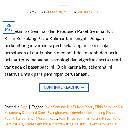
POSTED ON
MAY 28, 2023
BY
WEBMASTER
28
May
Konveksi Tas Seminar dan Produsen Paket Seminar Kit
Kirim Ke Pulang Pisau Kalimantan Tengah Dengan
perkembangan zaman seperti sekarang ini tentu saja
persaingan di dunia bisnis menjadi tidak mudah dan perlu
belajar terus mengenai teknologi dan algoritma serta trend
yang ada di pasar saat ini. Oleh karena itu sekarang ini
saatnya untuk para pemimpin perusahaan.
CONTINUE READING
→
Posted in
Blog
|
Tagged
Bikin Seminar Kit Pulang Pisau
,
Bikin Seminar Kit
Sukamara
,
Konveksi Kaos Palangkaraya
,
Konveksi Kaos Pulang Pisau
,
Pabrik Tas Seminar Murung Raya
,
Pabrik Tas Seminar Pulang Pisau
,
Paket
Seminar Kit
,
Paket Seminar Kit Kotawaringin Barat
,
Paket Seminar Kit