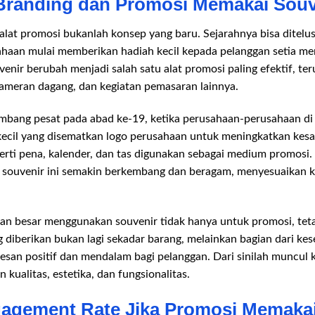
Branding dan Promosi Memakai Souv
lat promosi bukanlah konsep yang baru. Sejarahnya bisa ditelus
ahaan mulai memberikan hadiah kecil kepada pelanggan setia mer
nir berubah menjadi salah satu alat promosi paling efektif, te
pameran dagang, dan kegiatan pemasaran lainnya.
mbang pesat pada abad ke-19, ketika perusahaan-perusahaan di
cil yang disematkan logo perusahaan untuk meningkatkan kesa
rti pena, kalender, dan tas digunakan sebagai medium promosi.
souvenir ini semakin berkembang dan beragam, menyesuaikan k
aan besar menggunakan souvenir tidak hanya untuk promosi, te
g diberikan bukan lagi sekadar barang, melainkan bagian dari ke
esan positif dan mendalam bagi pelanggan. Dari sinilah muncul
kualitas, estetika, dan fungsionalitas.
agement Rate Jika Promosi Memakai