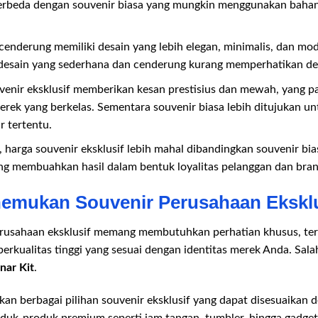
 berbeda dengan souvenir biasa yang mungkin menggunakan baha
cenderung memiliki desain yang lebih elegan, minimalis, dan mo
i desain yang sederhana dan cenderung kurang memperhatikan deta
enir eksklusif memberikan kesan prestisius dan mewah, yang 
erek yang berkelas. Sementara souvenir biasa lebih ditujukan u
 tertentu.
, harga souvenir eksklusif lebih mahal dibandingkan souvenir bi
ng membuahkan hasil dalam bentuk loyalitas pelanggan dan bran
emukan Souvenir Perusahaan Ekskl
erusahaan eksklusif memang membutuhkan perhatian khusus, ter
rkualitas tinggi yang sesuai dengan identitas merek Anda. Sala
nar Kit
.
n berbagai pilihan souvenir eksklusif yang dapat disesuaikan
uk-produk premium seperti jam tangan, tumbler, hingga gadget