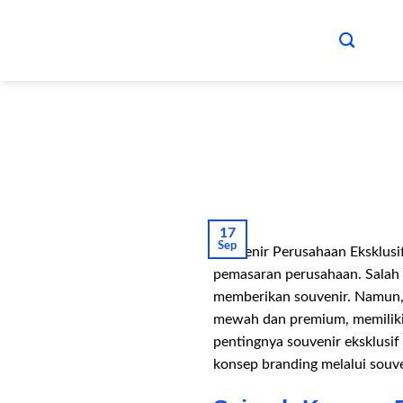
Skip
to
content
17
Sep
Souvenir Perusahaan Eksklusif
pemasaran perusahaan. Salah 
memberikan souvenir. Namun, 
mewah dan premium, memiliki 
pentingnya souvenir eksklusif
konsep branding melalui souve