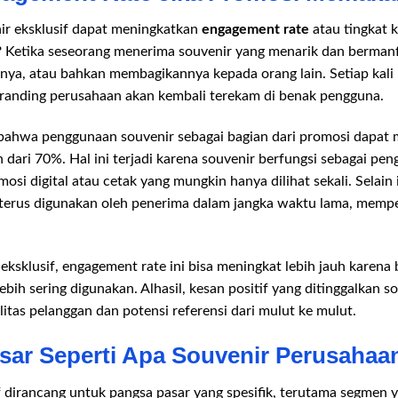
r eksklusif dapat meningkatkan
engagement rate
atau tingkat k
tu? Ketika seseorang menerima souvenir yang menarik dan berma
a, atau bahkan membagikannya kepada orang lain. Setiap kali 
 branding perusahaan akan kembali terekam di benak pengguna.
ahwa penggunaan souvenir sebagai bagian dari promosi dapat 
dari 70%. Hal ini terjadi karena souvenir berfungsi sebagai peng
i digital atau cetak yang mungkin hanya dilihat sekali. Selain i
an terus digunakan oleh penerima dalam jangka waktu lama, memp
sklusif, engagement rate ini bisa meningkat lebih jauh karena 
ebih sering digunakan. Alhasil, kesan positif yang ditinggalkan s
tas pelanggan dan potensi referensi dari mulut ke mulut.
ar Seperti Apa Souvenir Perusahaan
f dirancang untuk pangsa pasar yang spesifik, terutama segmen