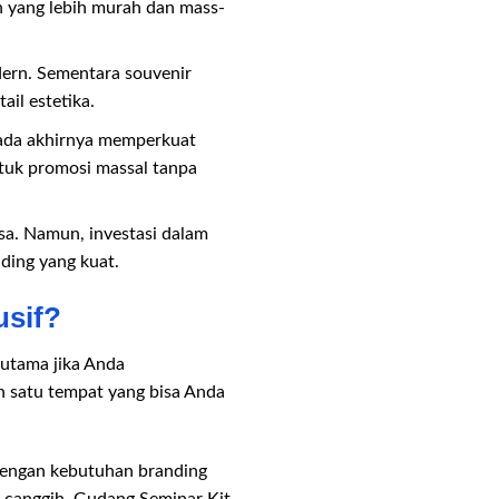
n yang lebih murah dan mass-
dern. Sementara souvenir
il estetika.
pada akhirnya memperkuat
ntuk promosi massal tanpa
asa. Namun, investasi dalam
ding yang kuat.
usif?
utama jika Anda
h satu tempat yang bisa Anda
 dengan kebutuhan branding
 canggih, Gudang Seminar Kit