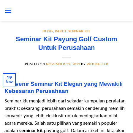
Skip
to
content
BLOG
,
PAKET SEMINAR KIT
Seminar Kit Payung Golf Custom
Untuk Perusahaan
POSTED ON
NOVEMBER 19, 2023
BY
WEBMASTER
19
Nov
Souvenir Seminar Kit Elegan yang Mewakili
Kebesaran Perusahaan
Seminar kit menjadi lebih dari sekadar kumpulan peralatan
praktis; sekarang, perusahaan semakin cenderung memilih
souvenir yang lebih eksklusif untuk meningkatkan nilai
acara mereka. Salah satu pilihan yang semakin populer
adalah
seminar kit
payung golf. Dalam artikel ini, kita akan