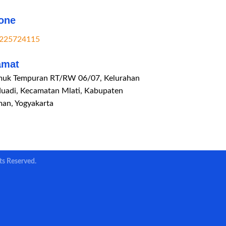
one
225724115
amat
uk Tempuran RT/RW 06/07, Kelurahan
duadi, Kecamatan Mlati, Kabupaten
man, Yogyakarta
ts Reserved.