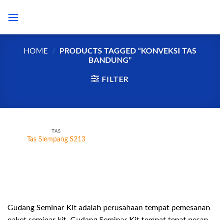
Skip
to
content
HOME
/
PRODUCTS TAGGED “KONVEKSI TAS
BANDUNG”
FILTER
TAS
Tas Slempang S213
Gudang Seminar Kit adalah perusahaan tempat pemesanan
paket seminar kit. Gudang Seminar Kit tempat tepat pesan